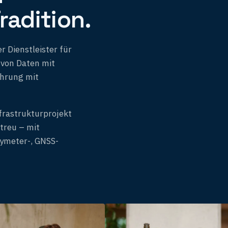
radition.
r Dienstleister für
 von Daten mit
ahrung mit
frastrukturprojekt
ntreu – mit
hymeter-, GNSS-