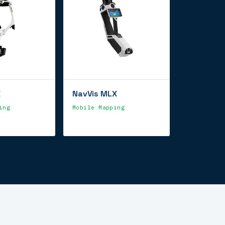
X
NavVis MLX
ing
Mobile Mapping