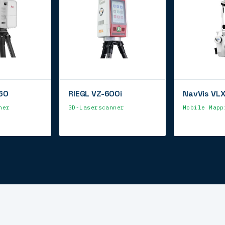
60
RIEGL VZ-600i
NavVis VL
ner
3D-Laserscanner
Mobile Mapp