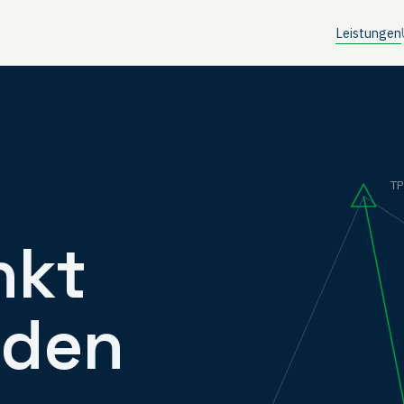
Leistungen
T
nkt
f den