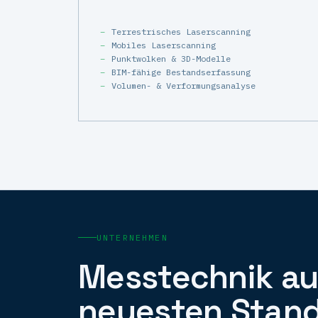
Terrestrisches Laserscanning
Mobiles Laserscanning
Punktwolken & 3D-Modelle
BIM-fähige Bestandserfassung
Volumen- & Verformungsanalyse
UNTERNEHMEN
Messtechnik a
neuesten Stand