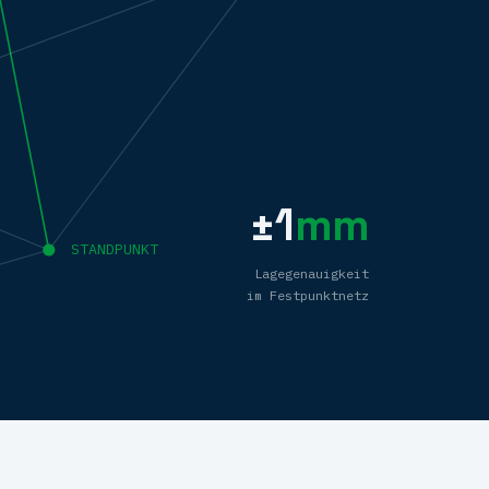
±1
mm
STANDPUNKT
Lagegenauigkeit
im Festpunktnetz