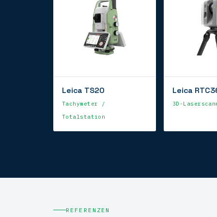
Leica TS20
Leica RTC3
Tachymeter /
3D-Laserscan
Totalstation
REFERENZEN