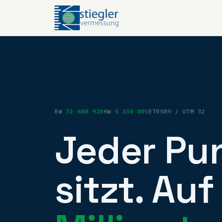
RW
32 688 920
HW
5 330 805
ETRS89 / UTM 32
Jeder Pu
sitzt. Au