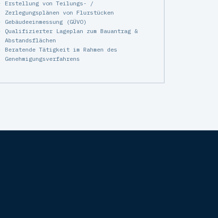
Erstellung von Teilungs- /
Zerlegungsplänen von Flurstücken
Gebäudeeinmessung (GÜVO)
Qualifizierter Lageplan zum Bauantrag &
Abstandsflächen
Beratende Tätigkeit im Rahmen des
Genehmigungsverfahrens