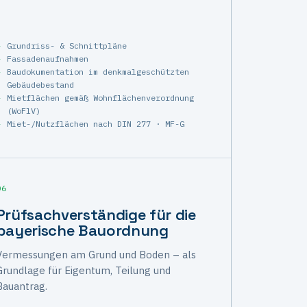
Grundriss- & Schnittpläne
Fassadenaufnahmen
Baudokumentation im denkmalgeschützten
Gebäudebestand
Mietflächen gemäß Wohnflächenverordnung
(WoFlV)
Miet-/Nutzflächen nach DIN 277 · MF-G
06
Prüfsachverständige für die
bayerische Bauordnung
Vermessungen am Grund und Boden – als
Grundlage für Eigentum, Teilung und
Bauantrag.